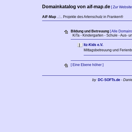
Domainkatalog von aif-map.de
[ Zur Website
AiF-Map
..::.. Projekte des Artenschutz in Franken®
Bildung und Betreuung
[ Alle Domains
KiTa - Kindergarten - Schule - Aus- u
Itz-Kids e.V.
Mittagsbetreuung und Ferienbe
[ Eine Ebene höher ]
by
DC-SOFTs.de
- Dani